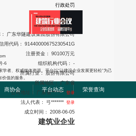
行政处罚
企业介绍
信息维护
称：
广东华隧建设集团股份有限公司
信用代码：
91440000675230541G
注册资金：
90100万元
om
号-6
组织机构代码：
-
学者、权威媒体资源。平台以“让建设企业发展更轻松”为己
所属行业：
股份有限公司
有价值的服务。
所属地区：
广东省
商协会
平台动态
荣誉查询
公司地址：
广东省*******
登录
法人代表：
弓*******
登录
成立时间：
2008-06-05
建筑业企业