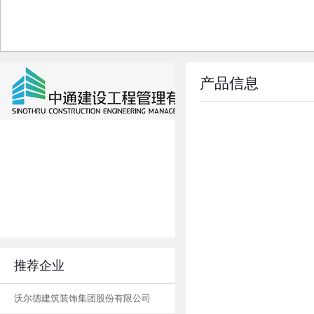
产品信息
推荐企业
沃尔德建筑装饰集团股份有限公司