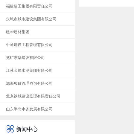
福建建工集团有限责任公司
永城市城市建设集团有限公司
建华建材集团
中通建设工程管理有限公司
兖矿东华建设有限公司
江苏金峰水泥集团有限公司
源海项目管理咨询有限公司
北京铁城建设监理有限责任公司
山东半岛水务发展有限公司
新闻中心