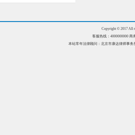
Copyright © 2017 
客服热线：4000000000 商务热
本站常年法律顾问：北京市康达律师事务所刘律师 京