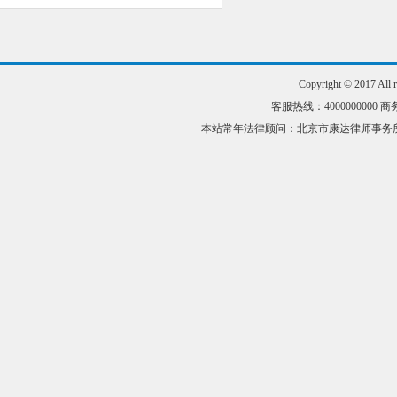
Copyright © 2017 
客服热线：4000000000 商务热
本站常年法律顾问：北京市康达律师事务所刘律师 京