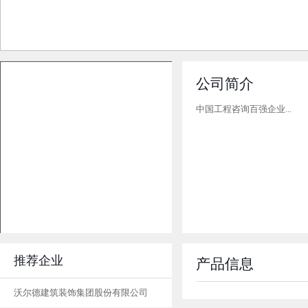
公司简介
中国工程咨询百强企业...
推荐企业
产品信息
沃尔德建筑装饰集团股份有限公司