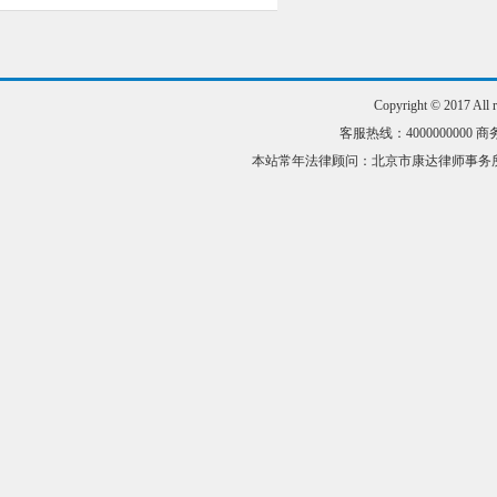
Copyright © 2017 
客服热线：4000000000 商务热
本站常年法律顾问：北京市康达律师事务所刘律师 京