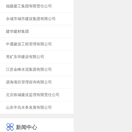
福建建工集团有限责任公司
永城市城市建设集团有限公司
建华建材集团
中通建设工程管理有限公司
兖矿东华建设有限公司
江苏金峰水泥集团有限公司
源海项目管理咨询有限公司
北京铁城建设监理有限责任公司
山东半岛水务发展有限公司
新闻中心