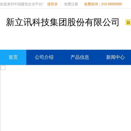
欢迎来到中国建筑企业平台!
请登录
|
免费注册
免费咨询：010-88888888
新立讯科技集团股份有限公司
首页
公司介绍
产品信息
新闻中心