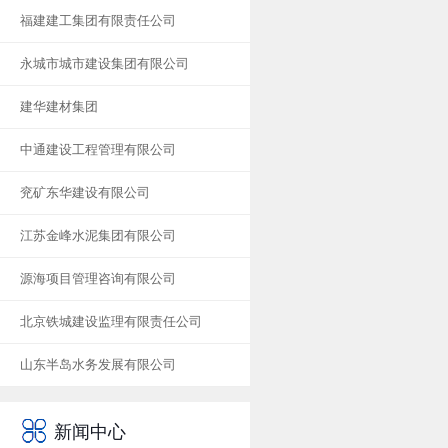
福建建工集团有限责任公司
永城市城市建设集团有限公司
建华建材集团
中通建设工程管理有限公司
兖矿东华建设有限公司
江苏金峰水泥集团有限公司
源海项目管理咨询有限公司
北京铁城建设监理有限责任公司
山东半岛水务发展有限公司
新闻中心