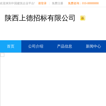
欢迎来到中国建筑企业平台!
请登录
|
免费注册
免费咨询：010-88888888
陕西上德招标有限公司
首页
公司介绍
产品信息
新闻中心