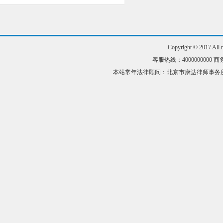
Copyright © 2017 
客服热线：4000000000 商务热
本站常年法律顾问：北京市康达律师事务所刘律师 京