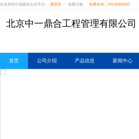
欢迎来到中国建筑企业平台!
请登录
|
免费注册
免费咨询：010-88888888
北京中一鼎合工程管理有限公司
首页
公司介绍
产品信息
新闻中心