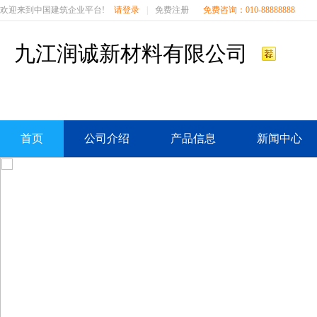
欢迎来到中国建筑企业平台!
请登录
|
免费注册
免费咨询：010-88888888
九江润诚新材料有限公司
首页
公司介绍
产品信息
新闻中心