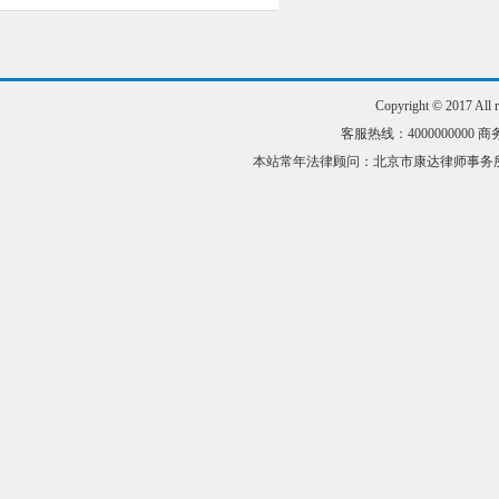
Copyright © 2017 
客服热线：4000000000 商务热
本站常年法律顾问：北京市康达律师事务所刘律师 京