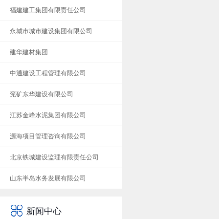
福建建工集团有限责任公司
永城市城市建设集团有限公司
建华建材集团
中通建设工程管理有限公司
兖矿东华建设有限公司
江苏金峰水泥集团有限公司
源海项目管理咨询有限公司
北京铁城建设监理有限责任公司
山东半岛水务发展有限公司
新闻中心