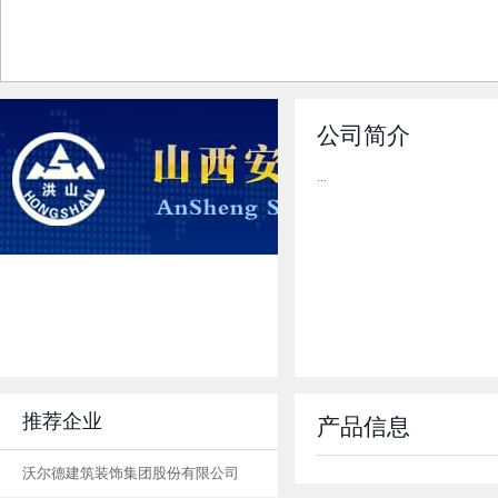
公司简介
...
推荐企业
产品信息
沃尔德建筑装饰集团股份有限公司