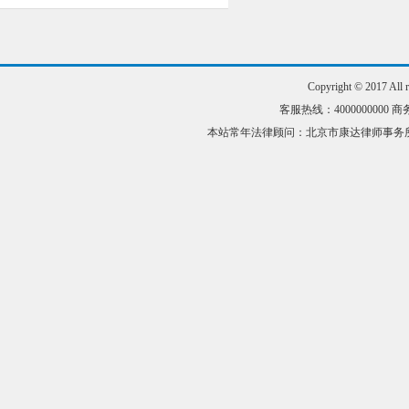
Copyright © 2017 
客服热线：4000000000 商务热
本站常年法律顾问：北京市康达律师事务所刘律师 京