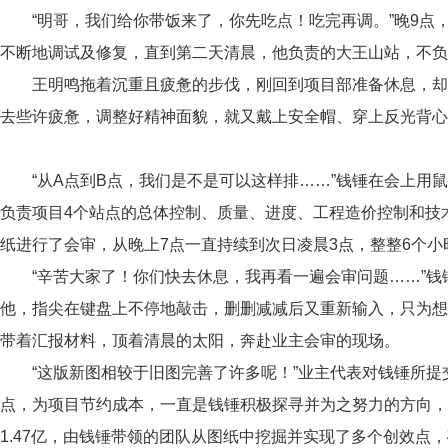
“明哥，我们给你带饭来了，你先吃点！吃完再调。”晚
9
点
不断地调试及修复，直到第二天清晨，他负责的大王山站，不负
王明鸣拖着沉重且疲惫的步伐，刚回到项目部准备休息，却
去些许疲惫，调整好精神面貌，就又戴上安全帽、穿上反光背心
“从
A
点到
B
点，我们是不是可以这样排……”钱锤在会上用
负责项目
4
个站点的总体控制、质量、进度、工程造价控制和技
纸进行了会审，从晚上
7
点一直持续到次日凌晨
3
点，整整
6
个小
“辛苦大家了！你们快去休息，我再看一遍会审问题……”
他，指尖在键盘上不停地敲击，删删减减后又重新输入，只为想
带着汇报材料，顶着清晨的太阳，奔赴业主会审的现场。
“这版新图相较于旧图完善了许多呢！”业主代表对钱锤所
点，为项目节约成本，一直是钱锤积极探寻并为之努力的方向，
1.47
亿，由钱锤带领的团队从图纸中挖掘并实现了多个创效点，