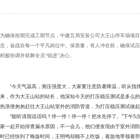
为确保按期完成工期节点，中建五局安装公司大王山停车场项目
念，奋战在每一个平凡岗位中。保质量，有人冲在前，确保试压
积极协调并鼓舞全员“锐进”决心。
“今天气温高，测压强度大，大家要注意防暑降温，听从指
来，作为大王山站的站长，他深知今天的打压稳压测试是多么的
热浪便匆匆赶往大王山站室外的
消防管道，为打压稳压测试做起
“能听清我说话吗？停一停！停一停！把水先停了。”下午
5
家一起开始排查漏水原因，不一会儿，他们便发现由于
室外消防
时已经快到了晚饭时间，王明鸣却顾不上吃饭，着急地带领着劳