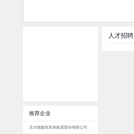
人才招聘
推荐企业
沃尔德建筑装饰集团股份有限公司