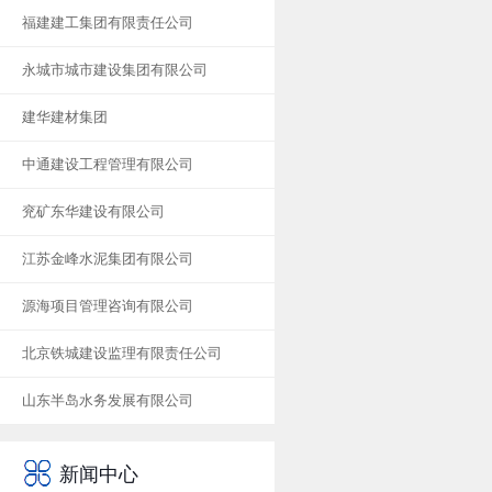
福建建工集团有限责任公司
永城市城市建设集团有限公司
建华建材集团
中通建设工程管理有限公司
兖矿东华建设有限公司
江苏金峰水泥集团有限公司
源海项目管理咨询有限公司
北京铁城建设监理有限责任公司
山东半岛水务发展有限公司
新闻中心