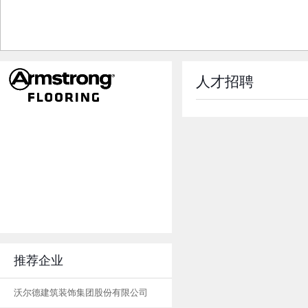
人才招聘
推荐企业
沃尔德建筑装饰集团股份有限公司