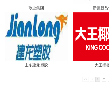
敬业集团
新疆新吕
山东建龙塑胶
大王椰
<<
<
1
2