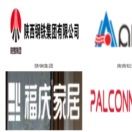
陕钢集团
南南铝