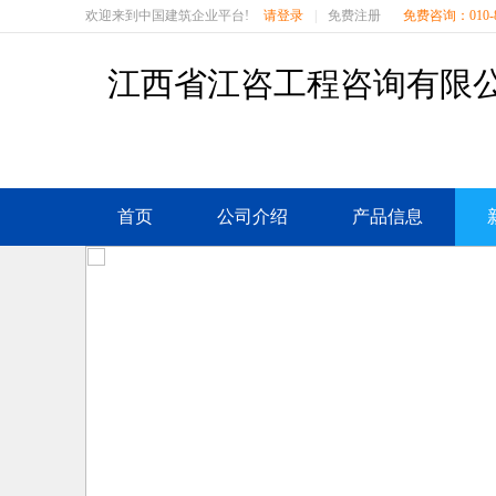
欢迎来到中国建筑企业平台!
请登录
|
免费注册
免费咨询：010-8
江西省江咨工程咨询有限
首页
公司介绍
产品信息