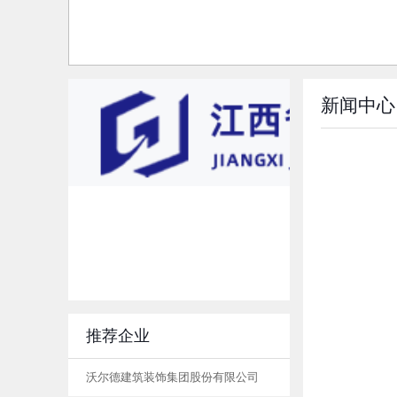
新闻中心
推荐企业
沃尔德建筑装饰集团股份有限公司