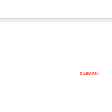
暂无相关信息!