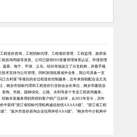
询、工程造价咨询，工程招标代理、工程项目管理、工程监理、政府采
程咨询丙级等资质。公司已获得ISO质量管理体系认证、环境管理
兴、嘉善、海宁、平湖、义乌、绍兴等地设立了分支机构，并着手规
行技术支持与公司管理。同时加强拓展省外业务，我公司具备一支
“乌江古村落”等项目的全过程造价控制服务，近年来协助配合业主克
单位，桐乡市招标代理和工程造价行业协会会长单位，桐乡市建筑业
装、装饰、市政、园林绿化、公路、水利等多个专业工程咨询服务。
经验丰富服务周到而得到客户的广泛好评，从2011年至今，历年
价中获得“浙江省招标代理机构诚信创优AAAAA级”、“浙江省工程
A级”、“嘉兴市造价咨询企业信用评价AAA级”、“桐乡市中介机构中