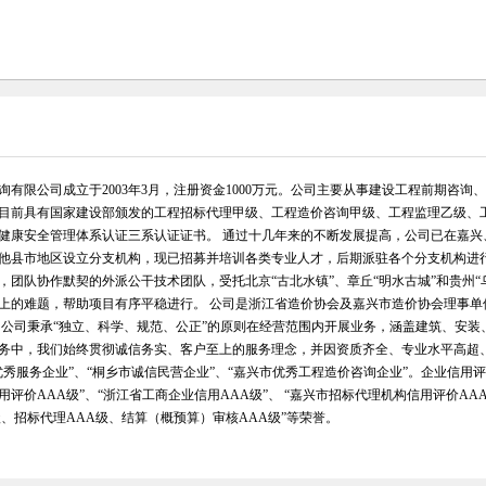
询有限公司成立于2003年3月，注册资金1000万元。公司主要从事建设工程前期咨
目前具有国家建设部颁发的工程招标代理甲级、工程造价咨询甲级、工程监理乙级、工
健康安全管理体系认证三系认证证书。 通过十几年来的不断发展提高，公司已在嘉
他县市地区设立分支机构，现已招募并培训各类专业人才，后期派驻各个分支机构进
，团队协作默契的外派公干技术团队，受托北京“古北水镇”、章丘“明水古城”和贵州
上的难题，帮助项目有序平稳进行。 公司是浙江省造价协会及嘉兴市造价协会理事
 公司秉承“独立、科学、规范、公正”的原则在经营范围内开展业务，涵盖建筑、安
务中，我们始终贯彻诚信务实、客户至上的服务理念，并因资质齐全、专业水平高超、
优秀服务企业”、“桐乡市诚信民营企业”、“嘉兴市优秀工程造价咨询企业”。企业信用评
用评价AAA级”、“浙江省工商企业信用AAA级”、 “嘉兴市招标代理机构信用评价AA
级、招标代理AAA级、结算（概预算）审核AAA级”等荣誉。